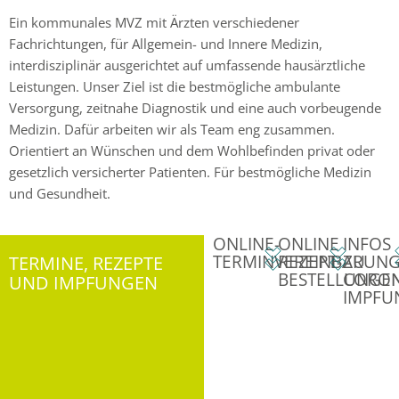
Ein kommunales MVZ mit Ärzten verschiedener
Fachrichtungen, für Allgemein- und Innere Medizin,
interdisziplinär ausgerichtet auf umfassende hausärztliche
Leistungen. Unser Ziel ist die bestmögliche ambulante
Versorgung, zeitnahe Diagnostik und eine auch vorbeugende
Medizin. Dafür arbeiten wir als Team eng zusammen.
Orientiert an Wünschen und dem Wohlbefinden privat oder
gesetzlich versicherter Patienten. Für bestmögliche Medizin
und Gesundheit.
ONLINE-
ONLINE
INFOS
TERMINE, REZEPTE
TERMINVEREINBARUN
REZEPT-
ZU
BESTELLUNGE
CORON
UND IMPFUNGEN
IMPFU