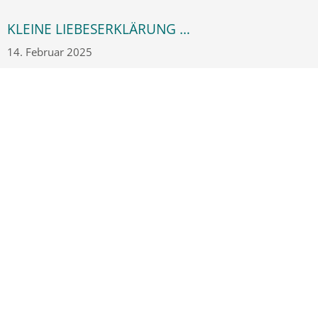
KLEINE LIEBESERKLÄRUNG …
14. Februar 2025
… ans Team
WEITERLESEN
1
2
3
4
5
6
Öffnungszeiten
Mo: 7:30 – 12:00, 15:00 – 18:00 Uhr
Di: 7:30 – 12:00, 15:00 – 18:00 Uhr
Mi: 7:30 – 12:00 Uhr
Do: 7:30 – 12:00, 15:00 – 18:00 Uhr
Fr: 7:30 – 12:00 Uhr