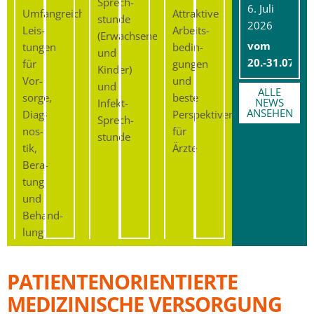
Sprech­
6. Juli
MVZ WERLTE
Umfangreiche
Attraktive
stunde
2026
Leis­
Arbeits­
(Erwachsene
vom
tungen
bedin­
und
20.-31.07.20
für
gungen
Kinder)
Vor­
und
und
ALLE
sorge,
beste
NEWS
Infekt-
ANSEHEN
Diag­
Perspektiven
Sprech­
nos­
für
stunde
tik,
Ärzte
Bera­
tung
und
Behand­
lung
PATIENTEN­ORIENTIERTE
MEDIZINISCHE VERSORGUNG