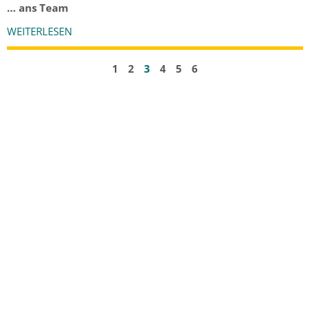
… ans Team
WEITERLESEN
1
2
3
4
5
6
Öffnungszeiten
Mo: 7:30 – 12:00, 15:00 – 18:00 Uhr
Di: 7:30 – 12:00, 15:00 – 18:00 Uhr
Mi: 7:30 – 12:00 Uhr
Do: 7:30 – 12:00, 15:00 – 18:00 Uhr
Fr: 7:30 – 12:00 Uhr
Termine nach Vereinbarung!
Kontakt
Medizinisches Versorgungszentrum Werlte (kAöR)